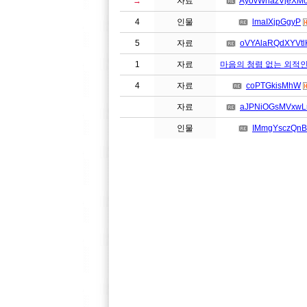
→
자료
AyovWnazVjeXM
4
인물
lmaIXjpGgyP
5
자료
oVYAlaRQdXYVtl
1
자료
마음의 청렴 없는 외적
4
자료
coPTGkisMhW
자료
aJPNiOGsMVxwL
인물
IMmgYsczQnB