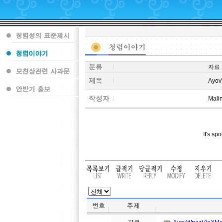
자료
Ayo
Mali
It's sp