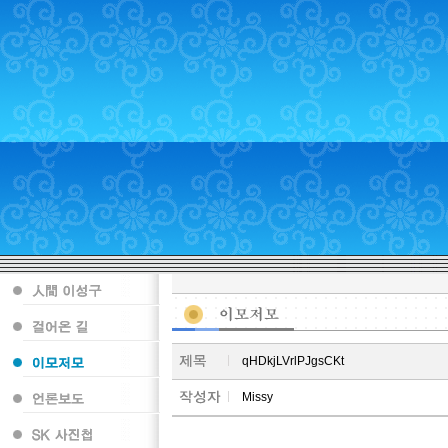
qHDkjLVrlPJgsCKt
Missy