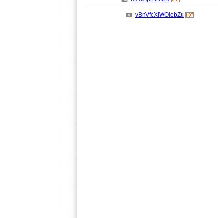
vBnVfcXIWOiebZu