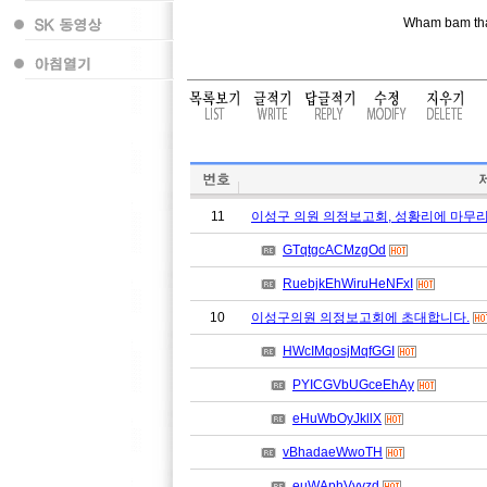
Wham bam tha
11
이성구 의원 의정보고회, 성황리에 마무
GTqtgcACMzgOd
RuebjkEhWiruHeNFxI
10
이성구의원 의정보고회에 초대합니다.
HWcIMqosjMqfGGI
PYICGVbUGceEhAy
eHuWbOyJkllX
vBhadaeWwoTH
euWAphVvvzd